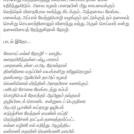
உதிர்ந்துவிடும். அவை உழவர் பாறையின் மீது காயவைக்கும்
வெந்நெல் விதைபோல உலர்ந்து கிடக்கும். அத்தகைய வேங்கட
மலைக்கு அப்பால் வேற்றுமொழி வழங்கும் நாட்டுக்குத் நம் தலைவர்
சென்று செயலாற்றினாலும் விரைந்து வந்து அருள் செய்வார் என்று
தலைவியைத் தேற்றுகிறாள் தோழி.
பாடல் இதோ...
கேளாய் எல்ல! தோழி! – வாழிய
சுதைவிரிந்தன்ன பல்பூ மாராம்
பறைகண்டன்ன பாஅடி நோன்தாள்
திண்நிலை மருப்பின் வயக்களிறு உரிஞுதொறும்
தண்மழை ஆலியின் தாஅய் உழவர்
வெண்ணெல் வித்தின் அறைமிசை உணங்கும்
பனிபடு சோலை வேங்கடத்து உம்பர்
மொழிபெயர் தேஎத்தர் ஆயினும் நல்குவர்
குழியிடைக் கொண்ட கன்றுடைப் பெருநிரை
பிடிபடு பூசலின் எய்தாது ஒழியக்
கடுஞ்சின வேந்தன் ஏவலின் எய்தி
நெடுஞ்சேண் நாட்டில் தலைத்தார்ப்பட்ட
கல்லா எழினி எல் எறிந்து அழுத்திய
வன்கண் கதவின் வெண்மணி வாயில்