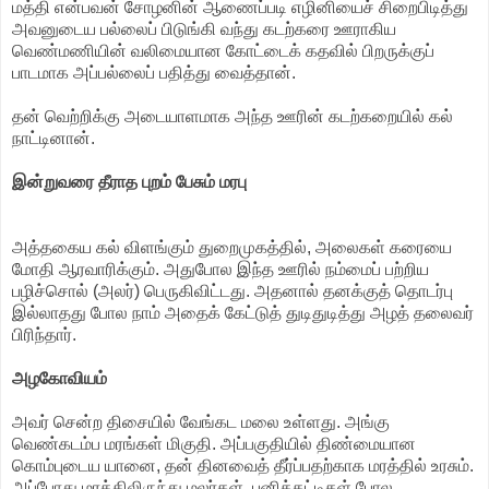
மத்தி என்பவன் சோழனின் ஆணைப்படி எழினியைச் சிறைபிடித்து
அவனுடைய பல்லைப் பிடுங்கி வந்து கடற்கரை ஊராகிய
வெண்மணியின் வலிமையான கோட்டைக் கதவில் பிறருக்குப்
பாடமாக அப்பல்லைப் பதித்து வைத்தான்.
தன் வெற்றிக்கு அடையாளமாக அந்த ஊரின் கடற்கறையில் கல்
நாட்டினான்.
இன்றுவரை தீராத புறம் பேசும் மரபு
அத்தகைய கல் விளங்கும் துறைமுகத்தில், அலைகள் கரையை
மோதி ஆரவாரிக்கும். அதுபோல இந்த ஊரில் நம்மைப் பற்றிய
பழிச்சொல் (அலர்) பெருகிவிட்டது. அதனால் தனக்குத் தொடர்பு
இல்லாதது போல நாம் அதைக் கேட்டுத் துடிதுடித்து அழத் தலைவர்
பிரிந்தார்.
அழகோவியம்
அவர் சென்ற திசையில் வேங்கட மலை உள்ளது. அங்கு
வெண்கடம்ப மரங்கள் மிகுதி. அப்பகுதியில் திண்மையான
கொம்புடைய யானை, தன் தினவைத் தீர்ப்பதற்காக மரத்தில் உரசும்.
அப்போது மரத்திலிருந்து மலர்கள், பனிக்கட்டிகள் போல