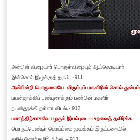
அன்பின் விழையார் பொருள்விழையும் ஆய்தொடியார்
இன்சொல் இழுக்குத் தரும்.
-
911
அன்பின்றி பொருளையே
விரும்பும் மகளிரின் சொல் துன்பம்
பயன்தூக்கிப் பண்புரைக்கும் பண்பின் மகளிர்
நயன்தூக்கி நள்ளா விடல்.
-
912
பணத்திற்காகவே பழகும் இயல்புடைய உறவைத் தவிர்க்க
பொருட்பெண்டிர் பொய்ம்மை முயக்கம் இருட்டறையில்
ஏதில் பிணந்தழீஇ அற்று.
-
913