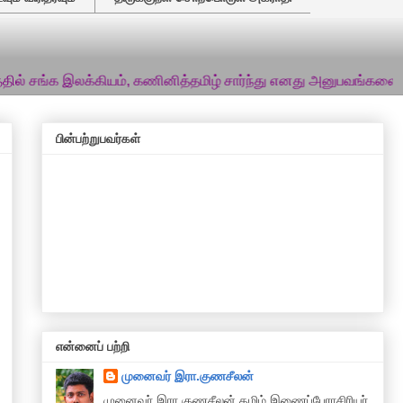
லக்கியம், கணினித்தமிழ் சார்ந்து எனது அனுபவங்களைப் பகிர்ந்து வ
பின்பற்றுபவர்கள்
என்னைப் பற்றி
முனைவர் இரா.குணசீலன்
முனைவா் இரா.குணசீலன் தமிழ் இணைப்பேராசிரியர்