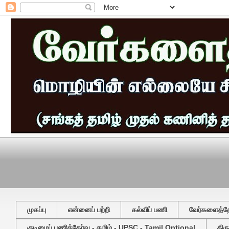
முகப்பு
என்னைப் பற்றி
கல்விப் பணி
வேர்களைத்தேட
குடிமைப் பணித்தேர்வு - தமிழ் - UPSC - Tamil Optional
திர