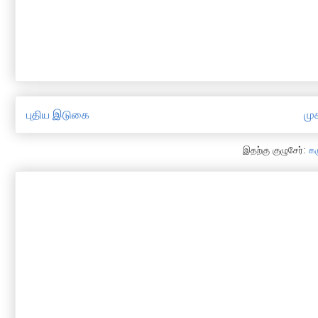
புதிய இடுகை
முக
இதற்கு குழுசேர்:
க