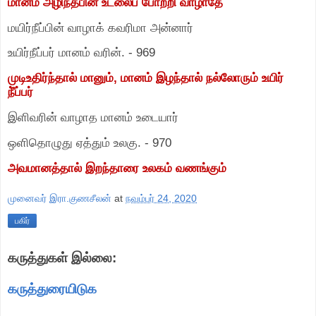
மானம் அழிந்தபின் உடலைப் போற்றி வாழாதே
மயிர்நீப்பின் வாழாக் கவரிமா அன்னார்
உயிர்நீப்பர் மானம் வரின்.
-
969
முடிஉதிர்ந்தால் மானும்
,
மானம் இழந்தால் நல்லோரும் உயிர்
நீ்ப்பர்
இளிவரின் வாழாத மானம் உடையார்
ஒளிதொழுது ஏத்தும் உலகு.
-
970
அவமானத்தால் இறந்தாரை உலகம் வணங்கும்
முனைவர் இரா.குணசீலன்
at
நவம்பர் 24, 2020
பகிர்
கருத்துகள் இல்லை:
கருத்துரையிடுக