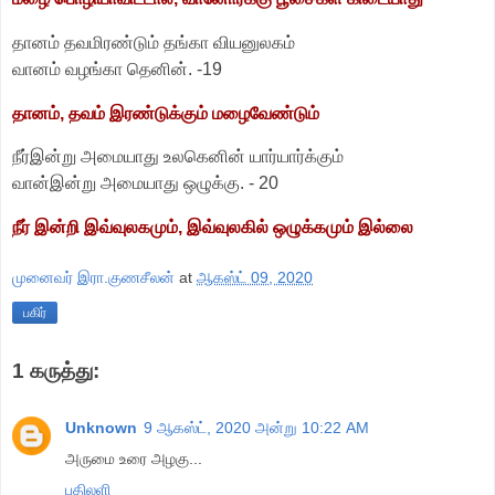
தானம் தவமிரண்டும் தங்கா வியனுலகம்
வானம் வழங்கா தெனின். -19
தானம், தவம் இரண்டுக்கும் மழைவேண்டும்
நீர்இன்று அமையாது உலகெனின் யார்யார்க்கும்
வான்இன்று அமையாது ஒழுக்கு. - 20
நீர் இன்றி இவ்வுலகமும், இவ்வுலகில் ஒழுக்கமும் இல்லை
முனைவர் இரா.குணசீலன்
at
ஆகஸ்ட் 09, 2020
பகிர்
1 கருத்து:
Unknown
9 ஆகஸ்ட், 2020 அன்று 10:22 AM
அருமை உரை அழகு...
பதிலளி